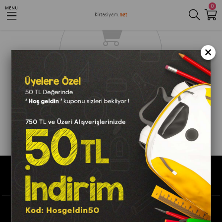
0
MENU
×