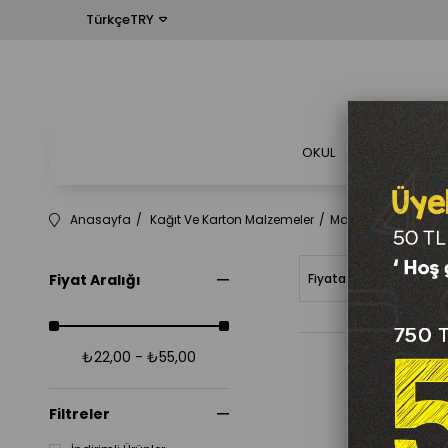
TürkçeTRY
OKUL
OFİS
Anasayfa
Kağıt Ve Karton Malzemeler
Matbu Form Ve Evra
Fiyat Aralığı
Fiyata Göre (Artan)
₺22,00 - ₺55,00
Filtreler