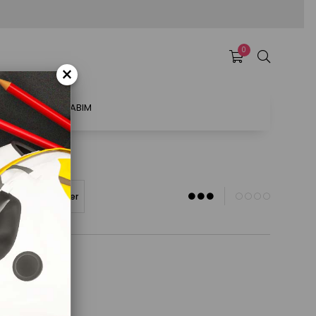
0
×
ATSAL
HESABIM
<A)
Stoktakiler