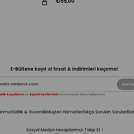
₺55,00
E-Bültene kayıt ol fırsat & indirimleri kaçırma!
Gönde
elik koşullarını
ve
kişisel verilerimin
korunmasını kabul ediyorum.
rımız
Gizlilik & Güvenlik
Müşteri Hizmetleri
Sıkça Sorulan Sorular
Biz
Sosyal Medya Hesaplarımızı Takip Et !