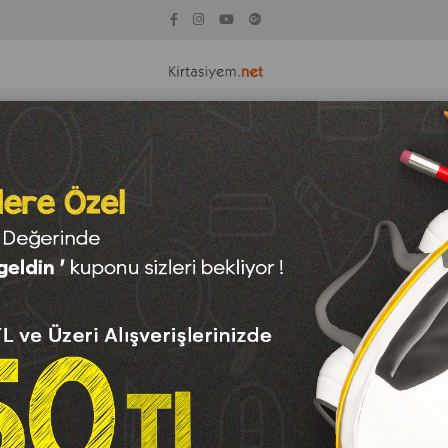
KİTAP
KAĞIT ÇEŞİTLERİ
TEKNOLOJİ
OYUNCAK
SAN
klar
Tahsilat Makbuzu
Fiyata Göre (Azalan)
Ürün Adına Göre (A>Z)
Ürün Adına Göre (Z