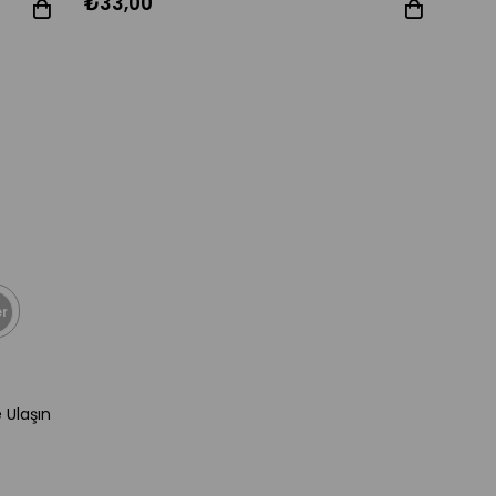
₺33,00
r
e Ulaşın