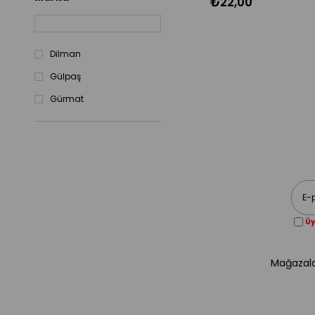
₺22,00
Dilman
Gülpaş
Gürmat
Üy
Mağazala