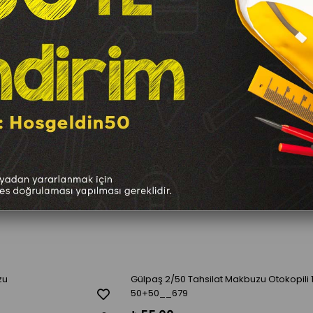
zu
Gülpaş 2/50 Tahsilat Makbuzu Otokopili
50+50__679