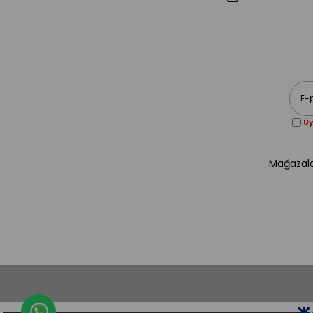
Üy
Mağazala
Whatsapp Destek Hattı