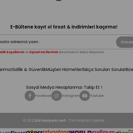
E-Bültene kayıt ol fırsat & indirimleri kaçırma!
Gönde
elik koşullarını
ve
kişisel verilerimin
korunmasını kabul ediyorum.
rımız
Gizlilik & Güvenlik
Müşteri Hizmetleri
Sıkça Sorulan Sorular
Biz
Sosyal Medya Hesaplarımızı Takip Et !
Facebook
Instagram
Youtube
© 2023
kirtasiyem.net
- Tüm Hakları Saklıdır.