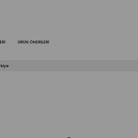
ERI
ÜRÜN ÖNERILERI
rkiye