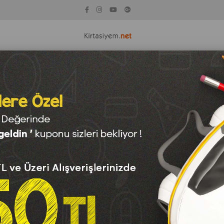
KİTAP
KAĞIT ÇEŞİTLERİ
TEKNOLOJİ
OYUNCAK
SAN
Büro Klasörleri
Laçin Geniş Büro Klasörü Sarı (1 Koli 24 Adet )
Laçin Geniş Büro Klasörü
Barkod
:
8697755390658
Para Puan
:
0
₺1.897,50