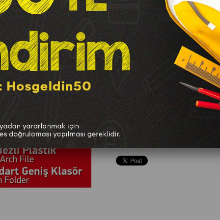
Marka
:
Laçin
TAVSIYE ET
YORUM