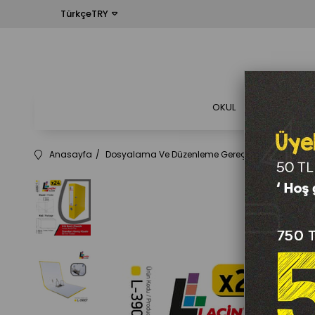
TürkçeTRY
OKUL
OFİS
Anasayfa
Dosyalama Ve Düzenleme Gereçleri
Klasörler