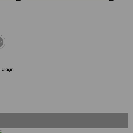
r
e Ulaşın