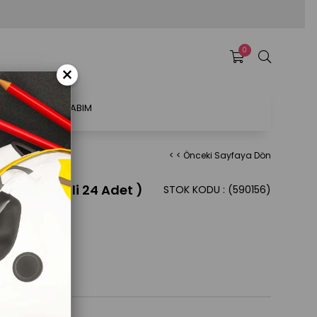
0
×
ATSAL
HESABIM
< < Önceki Sayfaya Dön
 Sarı (1 Koli 24 Adet )
STOK KODU
(590156)