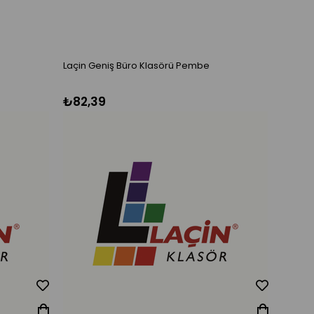
Laçin Geniş Büro Klasörü Pembe
Laçin 
₺82,39
₺82,