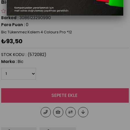
Bic Tükenmez Kalem 4 Colours Pro
Barkod
:
3086123290990
Para Puan
:
0
Bic Tükenmez Kalem 4 Colours Pro *12
₺93,50
STOK KODU
(572082)
Marka
:
Bic