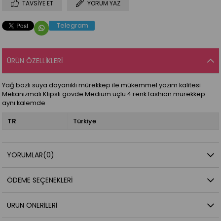
TAVSIYE ET
YORUM YAZ
Telegram
ÜRÜN ÖZELLIKLERI
Yağ bazlı suya dayanıklı mürekkep ile mükemmel yazım kalitesi
Mekanizmalı Klipsli gövde Medium uçlu 4 renk fashion mürekkep
aynı kalemde
TR
Türkiye
YORUMLAR
(0)
ÖDEME SEÇENEKLERI
ÜRÜN ÖNERILERI