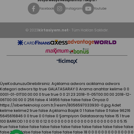
Sosyal Medya Hesaplarımızı Takip Et !
Facebook
Instagram
Youtube
© 2023
kirtasiyem.net
- Tüm Hakları Saklıdır.
ÜyeKodunuzuGirebilirsiniz.
Açıklama
adwors aciklama
adwors
Kategori
adwors tip
true
GALATASARAY
0
Arama anahtar kelime
0
0
0001-01-01T00:00:00
0
true
true
0
0
21
23
2018-11-05T00:00:00
2018-12-
06T00:00:00
0
256
false
4
14956
false
false
false
Önyazı
0
https://siberteknoloji.com.tr/resim/8056597033930-0.jpg
Adet
kelime kelime2
true
false
Açıklama
Başlık
0
1
false
false
0
false
96216
5645616846
0
0
true
0
0
false
0
Şampiyon Galatasaray
false
15
1
true
100
BARKOD
1
0
0
0
10
0
12
0
0
0
0
0
0
0
0
0
0
0
0
0
0
0
0
0
0
0
0
0
0
5.15
true
false
false
false
false
false
false
false
false
false
false
false
false
false
false
false
false
false
false
false
false
18
0
0
0
0
0
0
0
0
0
0
0
0
0
0