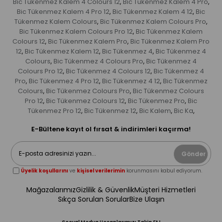
Bic Tükenmez Kalem 4 Colours 12
Bic Tükenmez Kalem 4 Pro
,
,
Bic Tükenmez Kalem 4 Pro 12
Bic Tükenmez Kalem 4 12
Bic
,
,
Tükenmez Kalem Colours
Bic Tükenmez Kalem Colours Pro
,
,
Bic Tükenmez Kalem Colours Pro 12
Bic Tükenmez Kalem
,
Colours 12
Bic Tükenmez Kalem Pro
Bic Tükenmez Kalem Pro
,
,
12
Bic Tükenmez Kalem 12
Bic Tükenmez 4
Bic Tükenmez 4
,
,
,
Colours
Bic Tükenmez 4 Colours Pro
Bic Tükenmez 4
,
,
Colours Pro 12
Bic Tükenmez 4 Colours 12
Bic Tükenmez 4
,
,
Pro
Bic Tükenmez 4 Pro 12
Bic Tükenmez 4 12
Bic Tükenmez
,
,
,
Colours
Bic Tükenmez Colours Pro
Bic Tükenmez Colours
,
,
Pro 12
Bic Tükenmez Colours 12
Bic Tükenmez Pro
Bic
,
,
,
Tükenmez Pro 12
Bic Tükenmez 12
Bic Kalem
Bic Ka
,
,
,
,
E-Bültene kayıt ol fırsat & indirimleri kaçırma!
Gönder
Üyelik koşullarını
ve
kişisel verilerimin
korunmasını kabul ediyorum.
Mağazalarımız
Gizlilik & Güvenlik
Müşteri Hizmetleri
Sıkça Sorulan Sorular
Bize Ulaşın