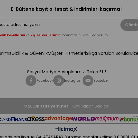
E-Bültene kayıt ol fırsat & indirimleri kaçırma!
Gönde
elik koşullarını
ve
kişisel verilerimin
korunmasını kabul ediyorum.
rımız
Gizlilik & Güvenlik
Müşteri Hizmetleri
Sıkça Sorulan Sorular
Biz
Sosyal Medya Hesaplarımızı Takip Et !
Facebook
Instagram
Youtube
© 2023
kirtasiyem.net
- Tüm Hakları Saklıdır.
ri
adwors tip
true
GALATASARAY
0
Arama anahtar kelime
0
0
0001-01-