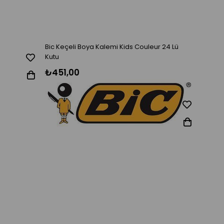
Bic Keçeli Boya Kalemi Kids Couleur 24 Lü
Bic Kıd
Kutu
₺451,00
₺225