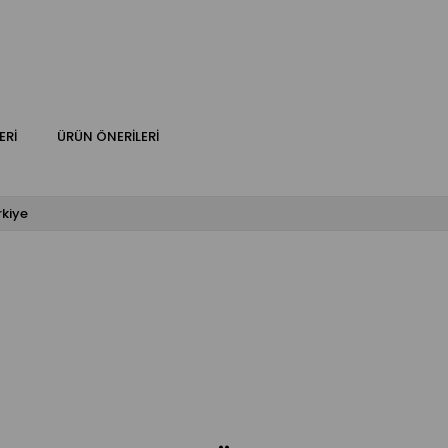
ERI
ÜRÜN ÖNERILERI
rkiye