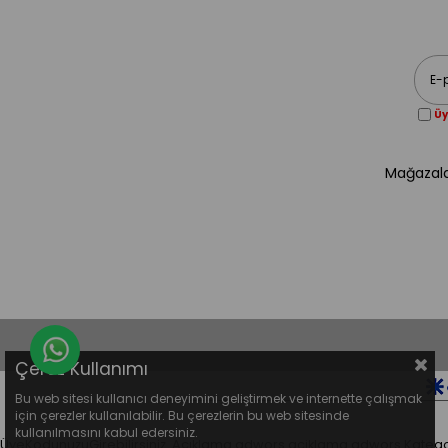
Üy
Mağazala
Whatsapp Destek Hattı
Çerez Kullanımı
Bu web sitesi kullanıcı deneyimini geliştirmek ve internette çalışmak
için çerezler kullanılabilir. Bu çerezlerin bu web sitesinde
kullanılmasını kabul edersiniz.
ÜyeKodunuzuGirebilirsiniz.
Açıklama
adwors aciklama
adwors Katego