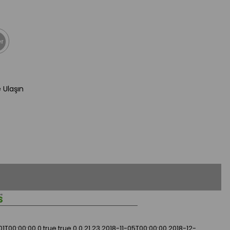
r
e Ulaşın
01T00:00:00
0
true
true
0
0
21
23
2018-11-05T00:00:00
2018-12-