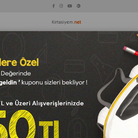
KİTAP
KAĞIT ÇEŞİTLERİ
TEKNOLOJİ
OYUNCAK
SAN
r
Bic Visa Keçeli Boya Kalemi Yıkanabilir Jumbo 12 Renk
Bic Visa Keçeli Boya K
Barkod
:
3086123249257
Para Puan
:
0
₺412,50