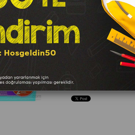
Marka
:
Bic
TAVSIYE ET
YORUM