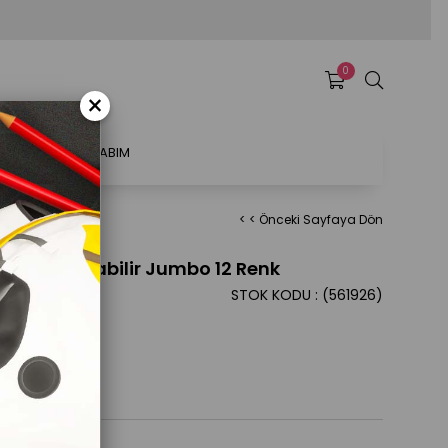
0
×
ATSAL
HESABIM
< < Önceki Sayfaya Dön
alemi Yıkanabilir Jumbo 12 Renk
STOK KODU
(561926)