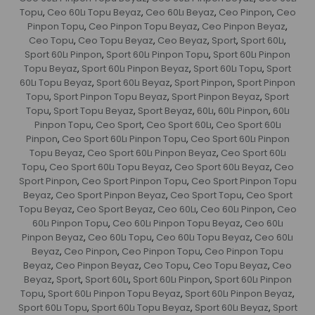
Topu
Ceo 60Lı Topu Beyaz
Ceo 60Lı Beyaz
Ceo Pinpon
Ceo
,
,
,
,
Pinpon Topu
Ceo Pinpon Topu Beyaz
Ceo Pinpon Beyaz
,
,
,
Ceo Topu
Ceo Topu Beyaz
Ceo Beyaz
Sport
Sport 60Lı
,
,
,
,
,
Sport 60Lı Pinpon
Sport 60Lı Pinpon Topu
Sport 60Lı Pinpon
,
,
Topu Beyaz
Sport 60Lı Pinpon Beyaz
Sport 60Lı Topu
Sport
,
,
,
60Lı Topu Beyaz
Sport 60Lı Beyaz
Sport Pinpon
Sport Pinpon
,
,
,
Topu
Sport Pinpon Topu Beyaz
Sport Pinpon Beyaz
Sport
,
,
,
Topu
Sport Topu Beyaz
Sport Beyaz
60Lı
60Lı Pinpon
60Lı
,
,
,
,
,
Pinpon Topu
Ceo Sport
Ceo Sport 60Lı
Ceo Sport 60Lı
,
,
,
Pinpon
Ceo Sport 60Lı Pinpon Topu
Ceo Sport 60Lı Pinpon
,
,
Topu Beyaz
Ceo Sport 60Lı Pinpon Beyaz
Ceo Sport 60Lı
,
,
Topu
Ceo Sport 60Lı Topu Beyaz
Ceo Sport 60Lı Beyaz
Ceo
,
,
,
Sport Pinpon
Ceo Sport Pinpon Topu
Ceo Sport Pinpon Topu
,
,
Beyaz
Ceo Sport Pinpon Beyaz
Ceo Sport Topu
Ceo Sport
,
,
,
Topu Beyaz
Ceo Sport Beyaz
Ceo 60Lı
Ceo 60Lı Pinpon
Ceo
,
,
,
,
60Lı Pinpon Topu
Ceo 60Lı Pinpon Topu Beyaz
Ceo 60Lı
,
,
Pinpon Beyaz
Ceo 60Lı Topu
Ceo 60Lı Topu Beyaz
Ceo 60Lı
,
,
,
Beyaz
Ceo Pinpon
Ceo Pinpon Topu
Ceo Pinpon Topu
,
,
,
Beyaz
Ceo Pinpon Beyaz
Ceo Topu
Ceo Topu Beyaz
Ceo
,
,
,
,
Beyaz
Sport
Sport 60Lı
Sport 60Lı Pinpon
Sport 60Lı Pinpon
,
,
,
,
Topu
Sport 60Lı Pinpon Topu Beyaz
Sport 60Lı Pinpon Beyaz
,
,
,
Sport 60Lı Topu
Sport 60Lı Topu Beyaz
Sport 60Lı Beyaz
Sport
,
,
,