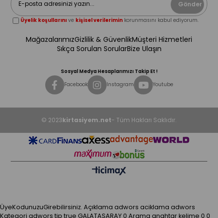
Gönder
Üyelik koşullarını
ve
kişisel verilerimin
korunmasını kabul ediyorum.
Mağazalarımız
Gizlilik & Güvenlik
Müşteri Hizmetleri
Sıkça Sorulan Sorular
Bize Ulaşın
Sosyal Medya Hesaplarımızı Takip Et !
Facebook
Instagram
Youtube
© 2023
kirtasiyem.net
- Tüm Hakları Saklıdır.
ÜyeKodunuzuGirebilirsiniz.
Açıklama
adwors aciklama
adwors
Kategori
adwors tip
true
GALATASARAY
0
Arama anahtar kelime
0
0