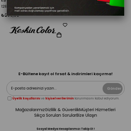
Keskin Color Düğün Defteri 20*20
128 Yaprak Düz Kutulu
₺236,50
E-Bültene kayıt ol fırsat & indirimleri kaçırma!
Gönder
Üyelik koşullarını
ve
kişisel verilerimin
korunmasını kabul ediyorum.
Mağazalarımız
Gizlilik & Güvenlik
Müşteri Hizmetleri
Sıkça Sorulan Sorular
Bize Ulaşın
Sosyal Medya Hesaplarımızı Takip Et !