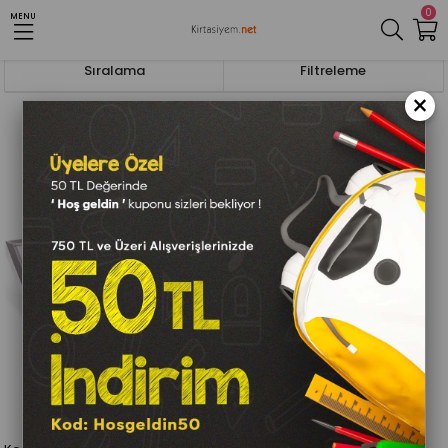
0
MENU
Anasayfa
Defter Ve Bloknotlar
Düğün Defterleri
Sıralama
Filtreleme
×