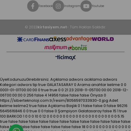
Facebook
Instagram
Youtube
© 2023
kirtasiyem.net
- Tüm Hakları Saklıdır.
ÜyeKodunuzuGirebilirsiniz.
Açıklama
adwors aciklama
adwors
Kategori
adwors tip
true
GALATASARAY
0
Arama anahtar kelime
0
0
0001-01-01T00:00:00
0
true
true
0
0
21
23
2018-11-05T00:00:00
2018-12-
06T00:00:00
0
256
false
4
14956
false
false
false
Önyazı
0
https://siberteknoloji.com.tr/resim/8056597033930-0.jpg
Adet
kelime kelime2
true
false
Açıklama
Başlık
0
1
false
false
0
false
96216
5645616846
0
0
true
0
0
false
0
Şampiyon Galatasaray
false
15
1
true
100
BARKOD
1
0
0
0
10
0
12
0
0
0
0
0
0
0
0
0
0
0
0
0
0
0
0
0
0
0
0
0
0
5.15
true
false
false
false
false
false
false
false
false
false
false
false
false
false
false
false
false
false
false
false
false
18
0
0
0
0
0
0
0
0
0
0
0
0
0
0