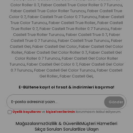
Color Roller 0.7
Faber Castell True Color Roller 0.7 Turuncu
,
,
Faber Castell True Color Roller Turuncu
Faber Castell True
,
Color 0.7
Faber Castell True Color 0.7 Turuncu
Faber Castell
,
,
True Color Turuncu
Faber Castell True Roller
Faber Castell
,
,
True Roller 0.7
Faber Castell True Roller 0.7 Turuncu
Faber
,
,
Castell True Roller Turuncu
Faber Castell True 0.7
Faber
,
,
Castell True 0.7 Turuncu
Faber Castell True Turuncu
Faber
,
,
Castell Gel
Faber Castell Gel Color
Faber Castell Gel Color
,
,
Roller
Faber Castell Gel Color Roller 0.7
Faber Castell Gel
,
,
Color Roller 0.7 Turuncu
Faber Castell Gel Color Roller
,
Turuncu
Faber Castell Gel Color 0.7
Faber Castell Gel Color
,
,
0.7 Turuncu
Faber Castell Gel Color Turuncu
Faber Castell
,
,
Gel Roller
Faber Castell Gel
,
,
E-Bültene kayıt ol fırsat & indirimleri kaçırma!
Gönder
Üyelik koşullarını
ve
kişisel verilerimin
korunmasını kabul ediyorum.
Mağazalarımız
Gizlilik & Güvenlik
Müşteri Hizmetleri
Sıkça Sorulan Sorular
Bize Ulaşın