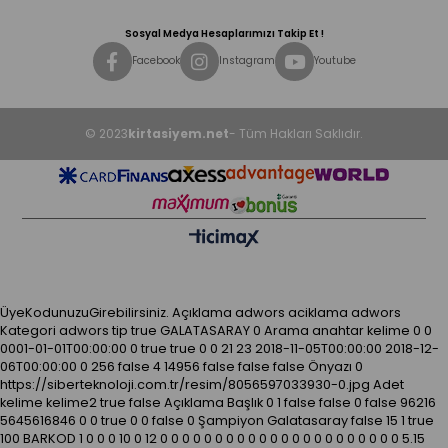
Sosyal Medya Hesaplarımızı Takip Et !
Facebook
Instagram
Youtube
© 2023
kirtasiyem.net
- Tüm Hakları Saklıdır.
ÜyeKodunuzuGirebilirsiniz.
Açıklama
adwors aciklama
adwors
Kategori
adwors tip
true
GALATASARAY
0
Arama anahtar kelime
0
0
0001-01-01T00:00:00
0
true
true
0
0
21
23
2018-11-05T00:00:00
2018-12-
06T00:00:00
0
256
false
4
14956
false
false
false
Önyazı
0
https://siberteknoloji.com.tr/resim/8056597033930-0.jpg
Adet
kelime kelime2
true
false
Açıklama
Başlık
0
1
false
false
0
false
96216
5645616846
0
0
true
0
0
false
0
Şampiyon Galatasaray
false
15
1
true
100
BARKOD
1
0
0
0
10
0
12
0
0
0
0
0
0
0
0
0
0
0
0
0
0
0
0
0
0
0
0
0
0
5.15