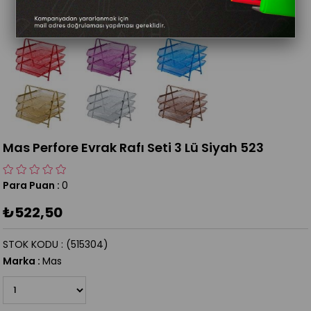
Mas Perfore Evrak Rafı Seti 3 Lü Siyah 523
Para Puan
:
0
₺522,50
STOK KODU
(515304)
Marka
:
Mas