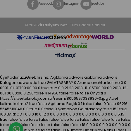
Facebook
Instagram
Youtube
© 2023
kirtasiyem.net
- Tüm Hakları Saklıdır.
ÜyeKodunuzuGirebilirsiniz.
Açıklama
adwors aciklama
adwors
Kategori
adwors tip
true
GALATASARAY
0
Arama anahtar kelime
0
0
0001-01-01T00:00:00
0
true
true
0
0
21
23
2018-11-05T00:00:00
2018-12-
06T00:00:00
0
256
false
4
14956
false
false
false
Önyazı
0
https://siberteknoloji.com.tr/resim/8056597033930-0.jpg
Adet
kelime kelime2
true
false
Açıklama
Başlık
0
1
false
false
0
false
96216
5645616846
0
0
true
0
0
false
0
Şampiyon Galatasaray
false
15
1
true
100
BARKOD
1
0
0
0
10
0
12
0
0
0
0
0
0
0
0
0
0
0
0
0
0
0
0
0
0
0
0
0
0
5.15
true
false
false
false
false
false
false
false
false
false
false
false
false
false
false
false
false
false
false
false
false
18
0
0
0
0
0
0
0
0
0
0
0
0
0
0
Whatsapp Destek Hattı
0
0
0
0
0
0
14956
false
false
false
38
Numara
Diger
Mavi
Renk
Diger
0
0