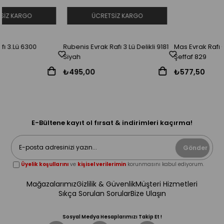
ÜCRETSIZ KARGO
Rubenis Evrak Rafı 3 Lü Delikli 9181
Mas Evrak Rafı -3 Katlı Mafsallı S
Siyah
Şeffaf 829
₺495,00
₺577,50
E-Bültene kayıt ol fırsat & indirimleri kaçırma!
Gönder
Üyelik koşullarını
ve
kişisel verilerimin
korunmasını kabul ediyorum.
Mağazalarımız
Gizlilik & Güvenlik
Müşteri Hizmetleri
Sıkça Sorulan Sorular
Bize Ulaşın
Sosyal Medya Hesaplarımızı Takip Et !