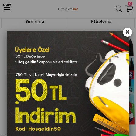
0
MENU
Anasayfa
Boyalar ve Yardımcı Malzemeler
Mum Boyalar
Sıralama
Filtreleme
×