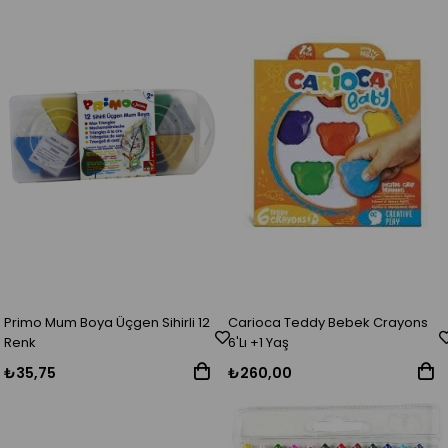
Primo Mum Boya Üçgen Sihirli 12
Carioca Teddy Bebek Crayons
Renk
6'Lı +1 Yaş
₺35,75
₺260,00