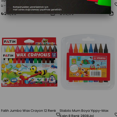
Südor Çevirmeli Mum Boya Set 12
Fatih Mum Boya 12 Renk Kısa
Li --Yb08
₺215,00
₺60,00
Fatih Jumbo Wax Crayon 12 Renk
Stabilo Mum Boya Yippy-Max
Kalın 8 Renk 2808Jpl