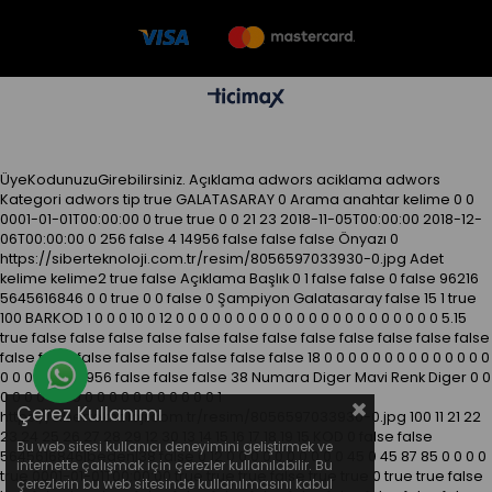
ÜyeKodunuzuGirebilirsiniz.
Açıklama
adwors aciklama
adwors
Kategori
adwors tip
true
GALATASARAY
0
Arama anahtar kelime
0
0
0001-01-01T00:00:00
0
true
true
0
0
21
23
2018-11-05T00:00:00
2018-12-
06T00:00:00
0
256
false
4
14956
false
false
false
Önyazı
0
https://siberteknoloji.com.tr/resim/8056597033930-0.jpg
Adet
kelime kelime2
true
false
Açıklama
Başlık
0
1
false
false
0
false
96216
5645616846
0
0
true
0
0
false
0
Şampiyon Galatasaray
false
15
1
true
100
BARKOD
1
0
0
0
10
0
12
0
0
0
0
0
0
0
0
0
0
0
0
0
0
0
0
0
0
0
0
0
0
5.15
true
false
false
false
false
false
false
false
false
false
false
false
false
false
false
false
false
false
false
false
false
18
0
0
0
0
0
0
0
0
0
0
0
0
0
0
Whatsapp Destek Hattı
0
0
0
0
0
0
14956
false
false
false
38
Numara
Diger
Mavi
Renk
Diger
0
0
0
0
0
0
0
0
0
0
0
0
0
0
0
0
0
0
0
0
1
Çerez Kullanımı
https://siberteknoloji.com.tr/resim/8056597033930-0.jpg
100
11
21
22
23
24
25
26
27
28
29
12
30
13
14
15
16
17
18
19
15
KOD
0
false
false
Bu web sitesi kullanıcı deneyimini geliştirmek ve
5645616846|beden|38
false
0
12
0
0
0
0
0
0
0
0
0
0
45
0
45
87
85
0
0
0
0
internette çalışmak için çerezler kullanılabilir. Bu
true
0001-01-01T00:00:00
true
true
true
false
true
true
0
true
true
false
çerezlerin bu web sitesinde kullanılmasını kabul