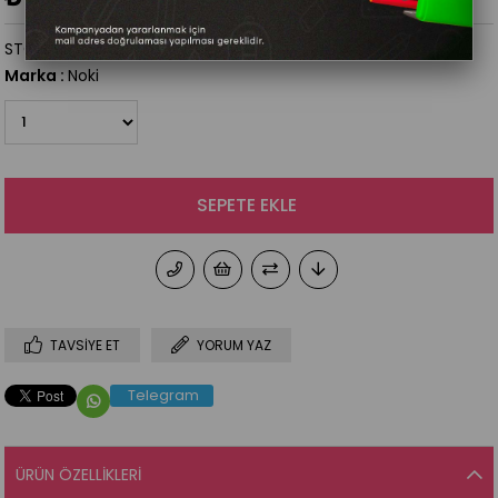
STOK KODU
(511948)
Marka
:
Noki
TAVSIYE ET
YORUM YAZ
Telegram
ÜRÜN ÖZELLIKLERI