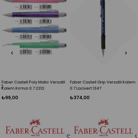
ic Versatil
Faber Castell Grip Versatil Kalem
Adel Bl Arı Kurşun Kal
2
0.7 Lacivert 1347
Adet)
₺374,00
₺16,50