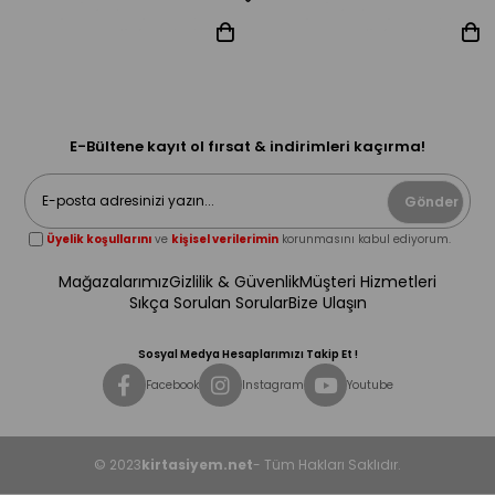
E-Bültene kayıt ol fırsat & indirimleri kaçırma!
Gönder
Üyelik koşullarını
ve
kişisel verilerimin
korunmasını kabul ediyorum.
Mağazalarımız
Gizlilik & Güvenlik
Müşteri Hizmetleri
Sıkça Sorulan Sorular
Bize Ulaşın
Sosyal Medya Hesaplarımızı Takip Et !
Facebook
Instagram
Youtube
© 2023
kirtasiyem.net
- Tüm Hakları Saklıdır.