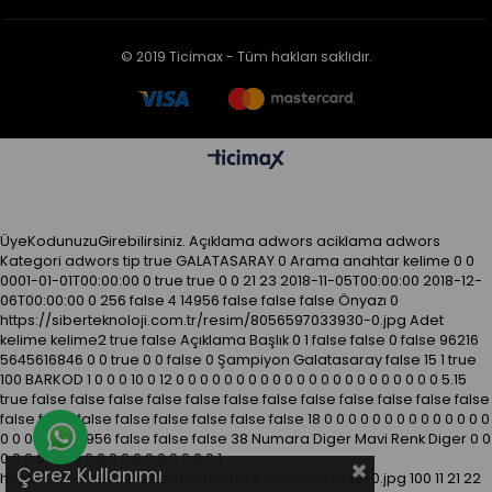
© 2019 Ticimax - Tüm hakları saklıdır.
ÜyeKodunuzuGirebilirsiniz.
Açıklama
adwors aciklama
adwors
Kategori
adwors tip
true
GALATASARAY
0
Arama anahtar kelime
0
0
0001-01-01T00:00:00
0
true
true
0
0
21
23
2018-11-05T00:00:00
2018-12-
06T00:00:00
0
256
false
4
14956
false
false
false
Önyazı
0
https://siberteknoloji.com.tr/resim/8056597033930-0.jpg
Adet
kelime kelime2
true
false
Açıklama
Başlık
0
1
false
false
0
false
96216
5645616846
0
0
true
0
0
false
0
Şampiyon Galatasaray
false
15
1
true
100
BARKOD
1
0
0
0
10
0
12
0
0
0
0
0
0
0
0
0
0
0
0
0
0
0
0
0
0
0
0
0
0
5.15
true
false
false
false
false
false
false
false
false
false
false
false
false
false
false
false
false
false
false
false
false
18
0
0
0
0
0
0
0
0
0
0
0
0
0
0
Whatsapp Destek Hattı
0
0
0
0
0
0
14956
false
false
false
38
Numara
Diger
Mavi
Renk
Diger
0
0
0
0
0
0
0
0
0
0
0
0
0
0
0
0
0
0
0
0
1
Çerez Kullanımı
https://siberteknoloji.com.tr/resim/8056597033930-0.jpg
100
11
21
22