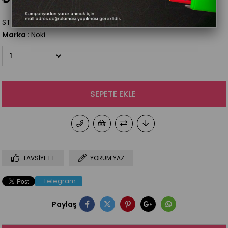
STOK KODU
(511427)
Marka
:
Noki
TAVSIYE ET
YORUM YAZ
Telegram
Paylaş