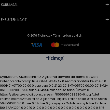
KURUMSAL
E-BÜLTEN KAYIT
© 2019 Ticimax - Tüm hakları saklıdır.
ÜyeKodunuzuGirebilirsiniz.
Açıklama
adwors aciklama
adwors
Kategori
adwors tip
true
GALATASARAY
0
Arama anahtar kelime
0
0
0001-01-01T00:00:00
0
true
true
0
0
21
23
2018-11-05T00:00:00
2018-12-
06T00:00:00
0
256
false
4
14956
false
false
false
Önyazı
0
https://siberteknoloji.com.tr/resim/8056597033930-0.jpg
Adet
kelime kelime2
true
false
Açıklama
Başlık
0
1
false
false
0
false
96216
5645616846
0
0
true
0
0
false
0
Şampiyon Galatasaray
false
15
1
true
100
BARKOD
1
0
0
0
10
0
12
0
0
0
0
0
0
0
0
0
0
0
0
0
0
0
0
0
0
0
0
0
0
5.15