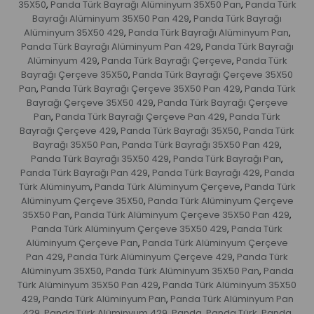
35X50
Panda Türk Bayrağı Alüminyum 35X50 Pan
Panda Türk
,
,
Bayrağı Alüminyum 35X50 Pan 429
Panda Türk Bayrağı
,
Alüminyum 35X50 429
Panda Türk Bayrağı Alüminyum Pan
,
,
Panda Türk Bayrağı Alüminyum Pan 429
Panda Türk Bayrağı
,
Alüminyum 429
Panda Türk Bayrağı Çerçeve
Panda Türk
,
,
Bayrağı Çerçeve 35X50
Panda Türk Bayrağı Çerçeve 35X50
,
Pan
Panda Türk Bayrağı Çerçeve 35X50 Pan 429
Panda Türk
,
,
Bayrağı Çerçeve 35X50 429
Panda Türk Bayrağı Çerçeve
,
Pan
Panda Türk Bayrağı Çerçeve Pan 429
Panda Türk
,
,
Bayrağı Çerçeve 429
Panda Türk Bayrağı 35X50
Panda Türk
,
,
Bayrağı 35X50 Pan
Panda Türk Bayrağı 35X50 Pan 429
,
,
Panda Türk Bayrağı 35X50 429
Panda Türk Bayrağı Pan
,
,
Panda Türk Bayrağı Pan 429
Panda Türk Bayrağı 429
Panda
,
,
Türk Alüminyum
Panda Türk Alüminyum Çerçeve
Panda Türk
,
,
Alüminyum Çerçeve 35X50
Panda Türk Alüminyum Çerçeve
,
35X50 Pan
Panda Türk Alüminyum Çerçeve 35X50 Pan 429
,
,
Panda Türk Alüminyum Çerçeve 35X50 429
Panda Türk
,
Alüminyum Çerçeve Pan
Panda Türk Alüminyum Çerçeve
,
Pan 429
Panda Türk Alüminyum Çerçeve 429
Panda Türk
,
,
Alüminyum 35X50
Panda Türk Alüminyum 35X50 Pan
Panda
,
,
Türk Alüminyum 35X50 Pan 429
Panda Türk Alüminyum 35X50
,
429
Panda Türk Alüminyum Pan
Panda Türk Alüminyum Pan
,
,
429
Panda Türk Alüminyum 429
Panda
Panda Türk
Panda
,
,
,
,