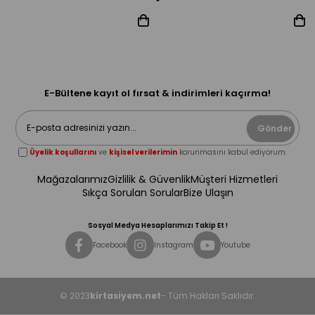
E-Bültene kayıt ol fırsat & indirimleri kaçırma!
Gönder
Üyelik koşullarını
ve
kişisel verilerimin
korunmasını kabul ediyorum.
Mağazalarımız
Gizlilik & Güvenlik
Müşteri Hizmetleri
Sıkça Sorulan Sorular
Bize Ulaşın
Sosyal Medya Hesaplarımızı Takip Et !
Facebook
Instagram
Youtube
© 2023
kirtasiyem.net
- Tüm Hakları Saklıdır.