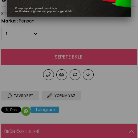
STOK KODU
(514663)
Marka
:
Pensan
TAVSIYE ET
YORUM YAZ
Telegram
ÜRÜN ÖZELLIKLERI