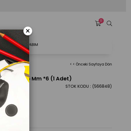
0
×
ATSAL
HESABIM
< < Önceki Sayfaya Dön
ll Kalem 0.5 Mm *6 (1 Adet)
STOK KODU
(566848)
 lı 0.5 mm