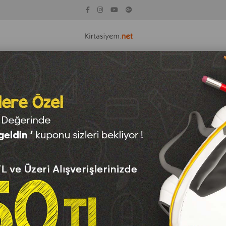
KİTAP
KAĞIT ÇEŞİTLERİ
TEKNOLOJİ
OYUNCAK
SAN
ler
Jel Kalemler
Sc-373432 Deniz Atı Jell Kalem 0.5 Mm *6 (1 Adet)
Sc-373432 Deniz Atı Je
Barkod
:
6971113734325
Para Puan
:
0
Sc-373432 Deniz Atı Jell Kalem 36
₺49,50