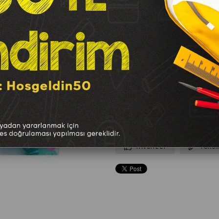
Marka
:
Mikro
TAVSIYE ET
YORUM