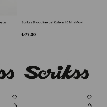
eyaz
Scrikss Broadline Jel Kalem 1.0 Mm Mavi
Unibal
₺77,00
₺93,