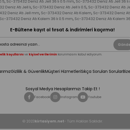
0.5
Sc-373432 Deniz Atı Jell 36 lı 0.5 mm
Sc-373432 Deniz Atı Jell 36 l
,
,
 Deniz Atı Jell lı
Sc-373432 Deniz Atı Jell lı 0.5
Sc-373432 Deniz Atı Je
,
,
32 Deniz Atı Jell mm
Sc-373432 Deniz Atı Kalem
Sc-373432 Deniz At
,
,
Sc-373432 Deniz Atı Kalem 36 lı 0.5 mm
Sc-373432 Deniz Atı Kalem 36
,
E-Bültene kayıt ol fırsat & indirimleri kaçırma!
Gönde
elik koşullarını
ve
kişisel verilerimin
korunmasını kabul ediyorum.
rımız
Gizlilik & Güvenlik
Müşteri Hizmetleri
Sıkça Sorulan Sorular
Biz
Sosyal Medya Hesaplarımızı Takip Et !
Facebook
Instagram
Youtube
© 2023
kirtasiyem.net
- Tüm Hakları Saklıdır.