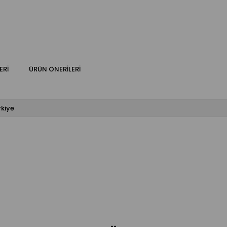
ERI
ÜRÜN ÖNERILERI
rkiye