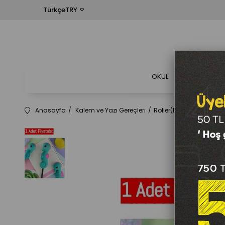
TürkçeTRY
OKUL
OFİS
Anasayfa
Kalem ve Yazı Gereçleri
Roller(Pilot)Ve Jel Kalem