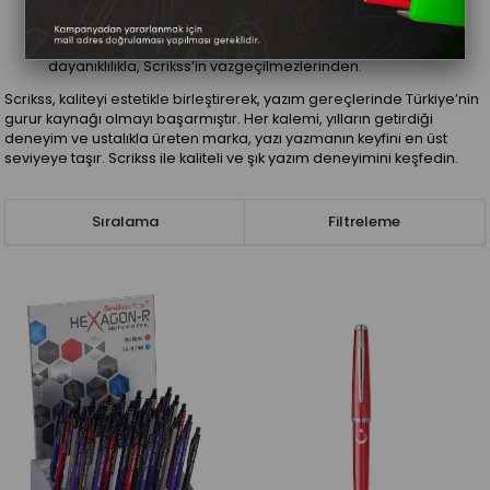
Tükenmez Kalemler:
Klasik tasarımı ve güvenilirliğiyle, her
an elinizin altında.
Mekanizmalı Kurşun Kalemler:
Yüksek kalite ve
dayanıklılıkla, Scrikss’in vazgeçilmezlerinden.
Scrikss, kaliteyi estetikle birleştirerek, yazım gereçlerinde Türkiye’nin
gurur kaynağı olmayı başarmıştır. Her kalemi, yılların getirdiği
deneyim ve ustalıkla üreten marka, yazı yazmanın keyfini en üst
seviyeye taşır. Scrikss ile kaliteli ve şık yazım deneyimini keşfedin.
Sıralama
Filtreleme