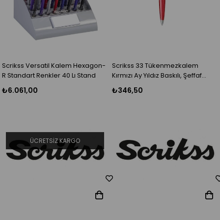
Scrikss Versatil Kalem Hexagon-
Scrikss 33 Tükenmezkalem
R Standart Renkler 40 Lı Stand
Kırmızı Ay Yıldız Baskılı, Şeffaf
Amb. *16
₺6.061,00
₺346,50
ÜCRETSIZ KARGO