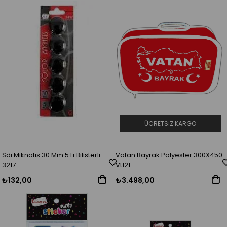
ÜCRETSIZ KARGO
Sdı Mıknatıs 30 Mm 5 Lı Bilisterli
Vatan Bayrak Polyester 300X450
3217
Vt121
₺132,00
₺3.498,00