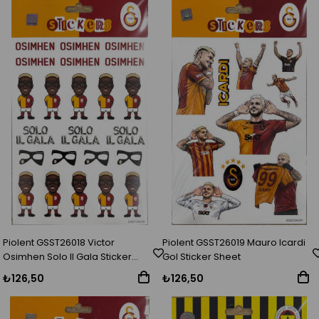
Piolent GSST26018 Victor
Piolent GSST26019 Mauro Icardi
Osimhen Solo Il Gala Sticker
Gol Sticker Sheet
Sheet
₺126,50
₺126,50