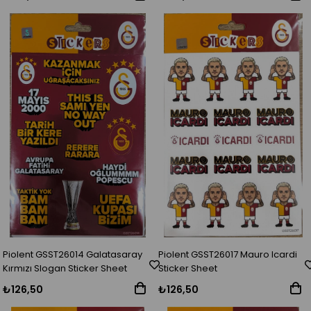
Piolent GSST26014 Galatasaray
Piolent GSST26017 Mauro Icardi
Kırmızı Slogan Sticker Sheet
Sticker Sheet
₺126,50
₺126,50