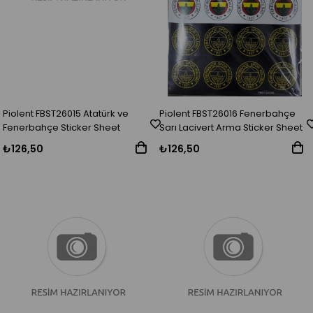
Piolent FBST26015 Atatürk ve
Piolent FBST26016 Fenerbahçe
Fenerbahçe Sticker Sheet
Sarı Lacivert Arma Sticker Sheet
₺126,50
₺126,50