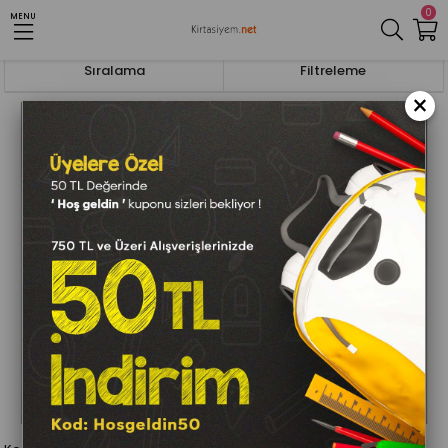
0
MENU
Anasayfa
Diğer Kırtasiye Ürünleri
Sıralama
Filtreleme
×