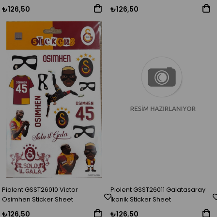
₺126,50
₺126,50
Piolent GSST26010 Victor
Piolent GSST26011 Galatasaray
Osimhen Sticker Sheet
İkonik Sticker Sheet
₺126,50
₺126,50