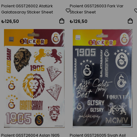
Piolent GSST26002 Atatürk
Piolent GSST26003 Fark Var
Galatasaray Sticker Sheet
Sticker Sheet
₺126,50
₺126,50
Piolent GSST26004 Aslan 1905
Piolent GSST26005 Siyah Asil