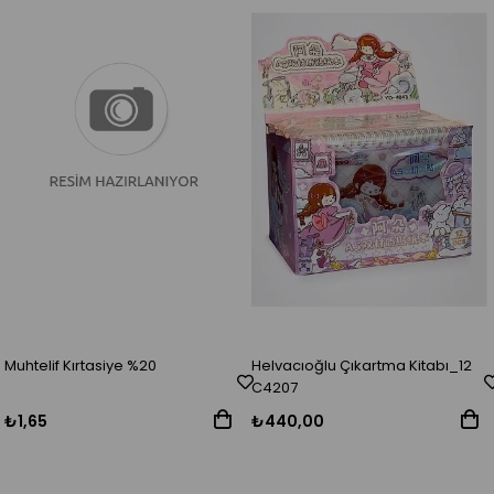
Muhtelif Kırtasiye %20
Helvacıoğlu Çıkartma Kitabı_12
C4207
₺1,65
₺440,00