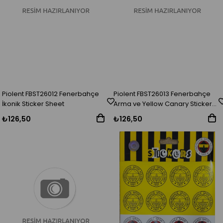
Piolent FBST26012 Fenerbahçe
Piolent FBST26013 Fenerbahçe
İkonik Sticker Sheet
Arma ve Yellow Canary Sticker
Sheet
₺126,50
₺126,50