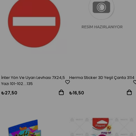
İnter Yön Ve Uyarı Levhası 7X24,5
Herma Sticker 3D Yeşil Çanta 3114
Yazı 101-102....135
₺27,50
₺16,50