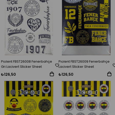
Piolent FBST26008 Fenerbahçe
Piolent FBST26009 Fenerbahçe
Gri Lacivert Sticker Sheet
Lacivert Sticker Sheet
₺126,50
₺126,50