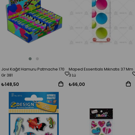
Jovi Kağıt Hamuru Patmache 170
Maped Essentials Mıknatıs 37 Mm
Gr 381
3 Lü
₺148,50
₺66,00