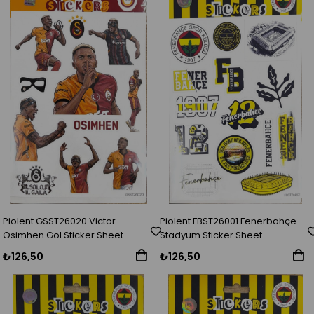
Piolent GSST26020 Victor
Piolent FBST26001 Fenerbahçe
Osimhen Gol Sticker Sheet
Stadyum Sticker Sheet
₺126,50
₺126,50