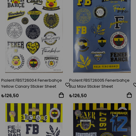
Piolent FBST26004 Fenerbahçe
Piolent FBST26005 Fenerbahçe
Yellow Canary Sticker Sheet
Buz Mavi Sticker Sheet
₺126,50
₺126,50