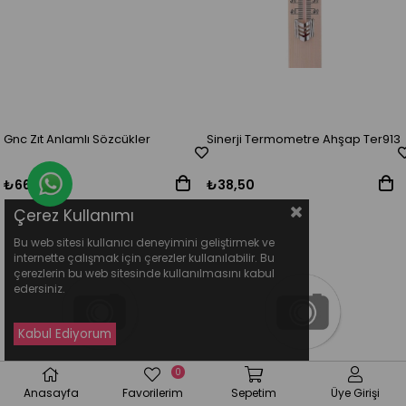
Gnc Zıt Anlamlı Sözcükler
Sinerji Termometre Ahşap Ter913
Whatsapp Destek Hattı
₺66,00
₺38,50
Çerez Kullanımı
Bu web sitesi kullanıcı deneyimini geliştirmek ve
internette çalışmak için çerezler kullanılabilir. Bu
çerezlerin bu web sitesinde kullanılmasını kabul
edersiniz.
0
Anasayfa
Favorilerim
Sepetim
Üye Girişi