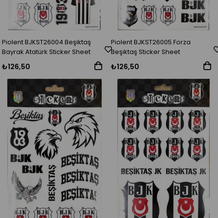
Piolent BJKST26004 Beşiktaş
Piolent BJKST26005 Forza
Bayrak Atatürk Sticker Sheet
Beşiktaş Sticker Sheet
₺126,50
₺126,50