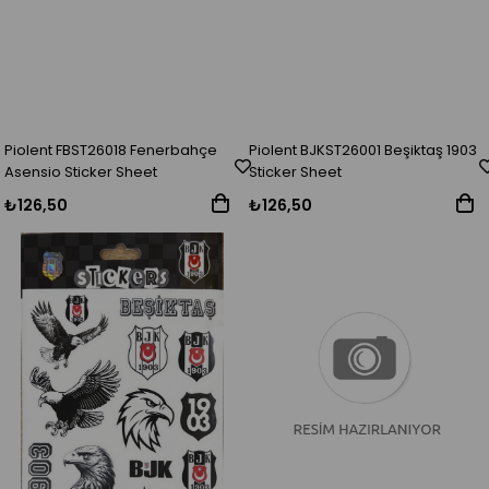
Piolent FBST26018 Fenerbahçe
Piolent BJKST26001 Beşiktaş 1903
Asensio Sticker Sheet
Sticker Sheet
₺126,50
₺126,50