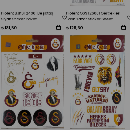
Piolent BJKST24001 Beşiktaş
Piolent GSST26001 Gerçekleri
Siyah Sticker Paketi
Tarih Yazar Sticker Sheet
₺181,50
₺126,50