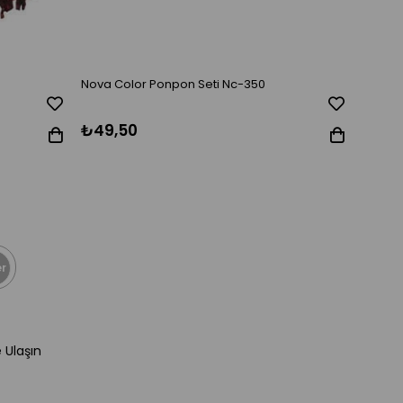
Nova Color Ponpon Seti Nc-350
Ticon 
₺49,50
₺38,
r
e Ulaşın