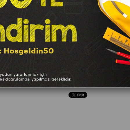
Marka
:
Mas
TAVSIYE ET
YORUM