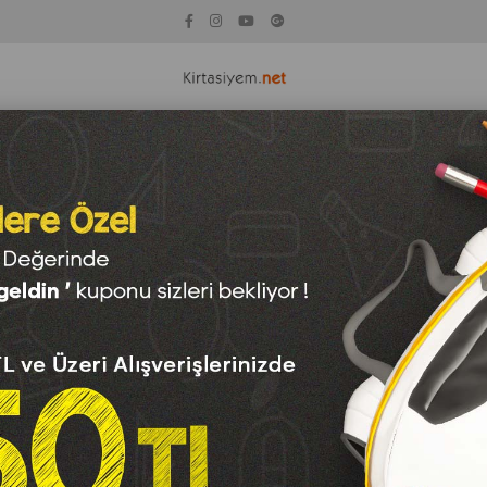
KİTAP
KAĞIT ÇEŞİTLERİ
TEKNOLOJİ
OYUNCAK
SAN
 Renkler - 1-2-3cm Mix 1782
Mas Ponpon - Simli Ren
Barkod
:
8691217178211
Para Puan
:
0
₺55,00