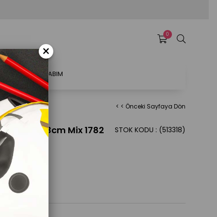
0
×
ATSAL
HESABIM
< < Önceki Sayfaya Dön
kler - 1-2-3cm Mix 1782
STOK KODU
(513318)