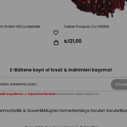
 10 Mm 100 Lü Metalik
Vatan Ponpon 2 Li Vt1056
₺121,00
E-Bültene kayıt ol fırsat & indirimleri kaçırma!
Gönde
elik koşullarını
ve
kişisel verilerimin
korunmasını kabul ediyorum.
rımız
Gizlilik & Güvenlik
Müşteri Hizmetleri
Sıkça Sorulan Sorular
Biz