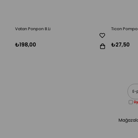
Vatan Ponpon 8.Li
Ticon Pompom
₺198,00
₺27,50
Üy
Mağazala