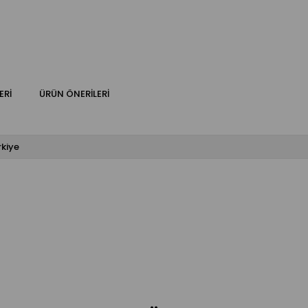
ERI
ÜRÜN ÖNERILERI
rkiye