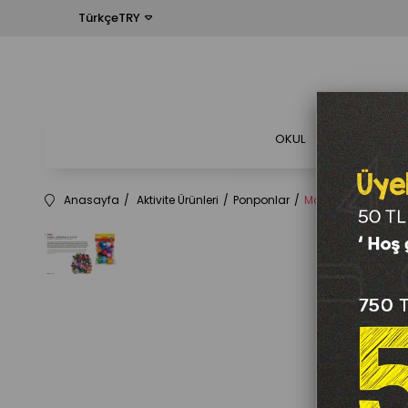
TürkçeTRY
OKUL
OFİS
Anasayfa
Aktivite Ürünleri
Ponponlar
Mas Ponpon - Simli