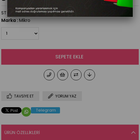
STOK KODU
(585972)
Marka
:
Mikro
TAVSIYE ET
YORUM YAZ
Telegram
ÜRÜN ÖZELLIKLERI