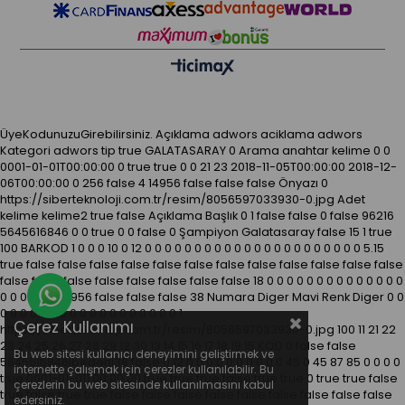
ÜyeKodunuzuGirebilirsiniz.
Açıklama
adwors aciklama
adwors
Kategori
adwors tip
true
GALATASARAY
0
Arama anahtar kelime
0
0
0001-01-01T00:00:00
0
true
true
0
0
21
23
2018-11-05T00:00:00
2018-12-
06T00:00:00
0
256
false
4
14956
false
false
false
Önyazı
0
https://siberteknoloji.com.tr/resim/8056597033930-0.jpg
Adet
kelime kelime2
true
false
Açıklama
Başlık
0
1
false
false
0
false
96216
5645616846
0
0
true
0
0
false
0
Şampiyon Galatasaray
false
15
1
true
100
BARKOD
1
0
0
0
10
0
12
0
0
0
0
0
0
0
0
0
0
0
0
0
0
0
0
0
0
0
0
0
0
5.15
true
false
false
false
false
false
false
false
false
false
false
false
false
false
false
false
false
false
false
false
false
18
0
0
0
0
0
0
0
0
0
0
0
0
0
0
Whatsapp Destek Hattı
0
0
0
0
0
0
14956
false
false
false
38
Numara
Diger
Mavi
Renk
Diger
0
0
0
0
0
0
0
0
0
0
0
0
0
0
0
0
0
0
0
0
1
Çerez Kullanımı
https://siberteknoloji.com.tr/resim/8056597033930-0.jpg
100
11
21
22
23
24
25
26
27
28
29
12
30
13
14
15
16
17
18
19
15
KOD
0
false
false
Bu web sitesi kullanıcı deneyimini geliştirmek ve
5645616846|beden|38
false
0
12
0
0
0
0
0
0
0
0
0
0
45
0
45
87
85
0
0
0
0
internette çalışmak için çerezler kullanılabilir. Bu
true
0001-01-01T00:00:00
true
true
true
false
true
true
0
true
true
false
çerezlerin bu web sitesinde kullanılmasını kabul
true
false
true
true
false
false
false
false
false
false
false
false
false
edersiniz.