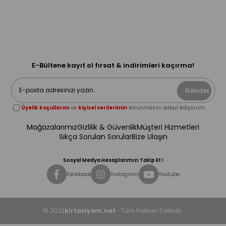
E-Bültene kayıt ol fırsat & indirimleri kaçırma!
Gönder
Üyelik koşullarını
ve
kişisel verilerimin
korunmasını kabul ediyorum.
Mağazalarımız
Gizlilik & Güvenlik
Müşteri Hizmetleri
Sıkça Sorulan Sorular
Bize Ulaşın
Sosyal Medya Hesaplarımızı Takip Et !
Facebook
Instagram
Youtube
© 2023
kirtasiyem.net
- Tüm Hakları Saklıdır.