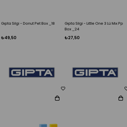
Gıpta Silgi - Donut Pet Box _18
Gıpta Silgi - Lıttle One 3 Lü Mıx Pp
Box _24
₺49,50
₺27,50