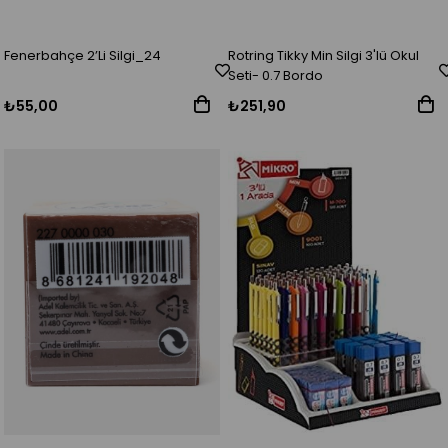
Fenerbahçe 2’Li Silgi_24
Rotring Tikky Min Silgi 3'lü Okul
Seti- 0.7 Bordo
₺55,00
₺251,90