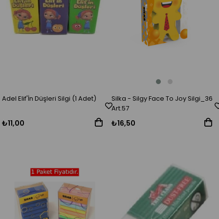
Silka - Silgy Face To Joy Silgi_36
Adel Elif'İn Düşleri Silgi (1 Adet)
Art.57
₺16,50
₺11,00