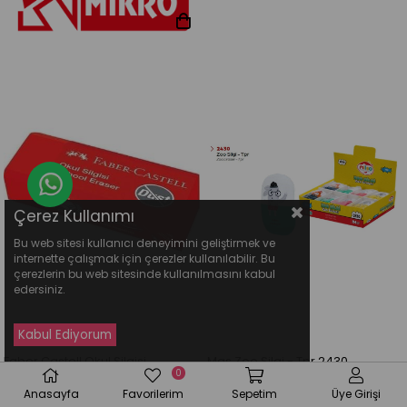
Whatsapp Destek Hattı
Çerez Kullanımı
Bu web sitesi kullanıcı deneyimini geliştirmek ve
internette çalışmak için çerezler kullanılabilir. Bu
çerezlerin bu web sitesinde kullanılmasını kabul
edersiniz.
Faber Castell Okul Silgisi
Mas Zoo Silgi - Tpr 2430
0
7223_30 (1 Adet)
Anasayfa
Favorilerim
Sepetim
Üye Girişi
₺33,00
₺33,00