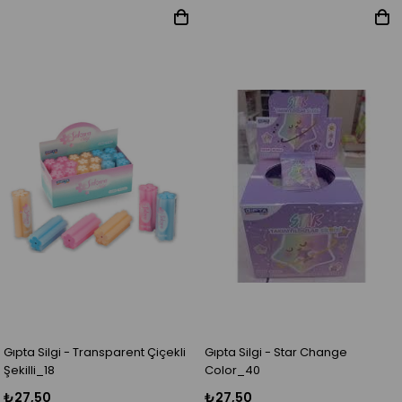
Gıpta Silgi - Transparent Çiçekli
Gıpta Silgi - Star Change
Şekilli_18
Color_40
₺27,50
₺27,50