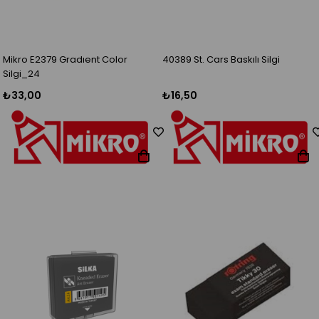
Mikro E2379 Gradıent Color
40389 St. Cars Baskılı Silgi
Silgi_24
₺33,00
₺16,50