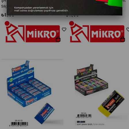
ŞHN Mikro 2B-24P (Pastel) Soft
ŞHN Mikro 2B-30Rd (Kırmızı) Soft
Silgi (1 Adet)
Silgi
₺11,00
₺11,00