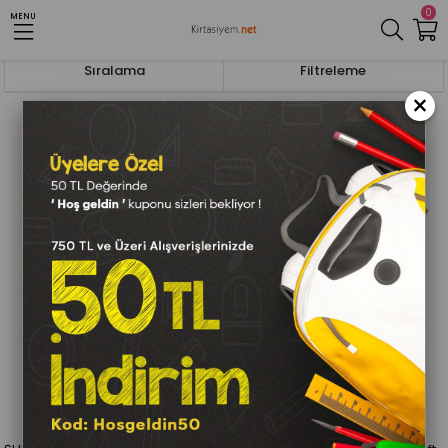
0
MENU
Anasayfa
Kalem ve Yazı Gereçleri
Kalemtraş Ve Silgiler
Silgiler
Sıralama
Filtreleme
×