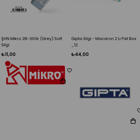
ŞHN Mikro 2B-30Gr (Grey) Soft
Gıpta Silgi - Macaron 2 Li Pet Box
Silgi
_12
₺11,00
₺44,00