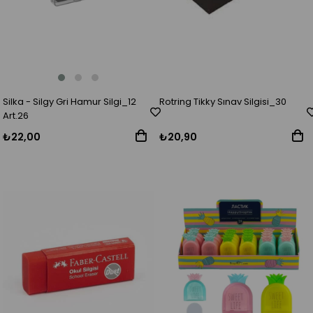
Silka - Silgy Gri Hamur Silgi_12
Rotring Tikky Sınav Silgisi_30
Art.26
₺22,00
₺20,90