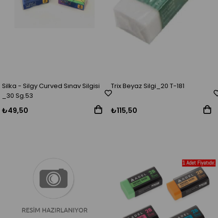
Silka - Silgy Curved Sınav Silgisi
Trix Beyaz Silgi_20 T-181
_30 Sg.53
₺49,50
₺115,50