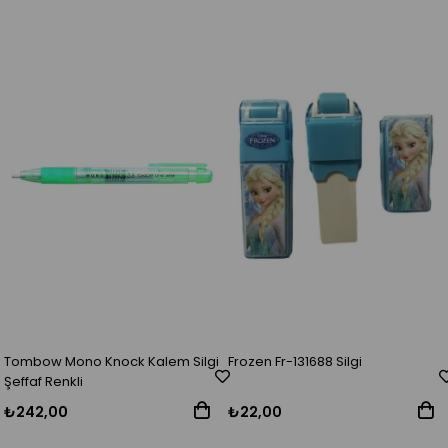
Tombow Mono Knock Kalem Silgi
Frozen Fr-131688 Silgi
Şeffaf Renkli
₺242,00
₺22,00