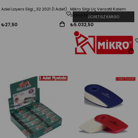
Adel Layers Silgi_32 2021 (1 Adet)
Mikro Silgi Uç Versatil Kalem
Standı Mp 9001-3
ÜCRETSIZ KARGO
₺27,50
₺5.032,50