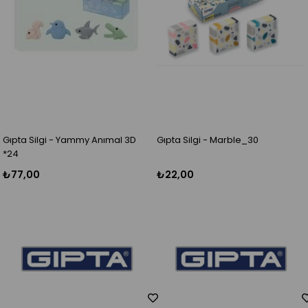
Gıpta Silgi - Yammy Anımal 3D
Gıpta Silgi - Marble_30
*24
₺77,00
₺22,00