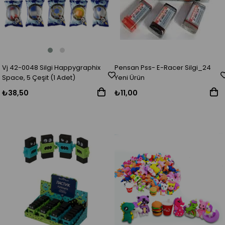
Vj 42-0048 Silgi Happygraphix
Pensan Pss- E-Racer Silgi_24
Space, 5 Çeşit (1 Adet)
Yeni Ürün
₺38,50
₺11,00