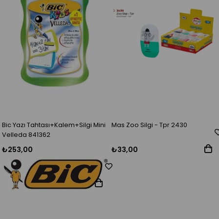
Bic Yazı Tahtası+Kalem+Silgi Mini
Mas Zoo Silgi - Tpr 2430
Velleda 841362
₺253,00
₺33,00