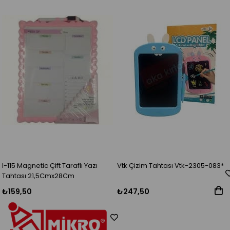
l-115 Magnetic Çift Taraflı Yazı
Vtk Çizim Tahtası Vtk-2305-083*
Tahtası 21,5Cmx28Cm
₺159,50
₺247,50