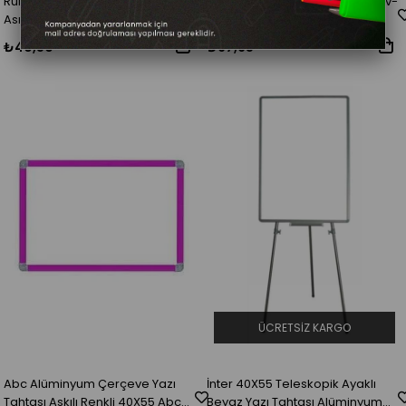
Rubenis Yazı Tahtası 30X45
Avec Yazı Tahtası Renkli Ledli Av-
Asmalı Mıknatıslı 7811
565
₺40,50
₺67,65
ÜCRETSIZ KARGO
Abc Alüminyum Çerçeve Yazı
İnter 40X55 Teleskopik Ayaklı
Tahtası Askılı Renkli 40X55 Abc
Beyaz Yazı Tahtası Alüminyum