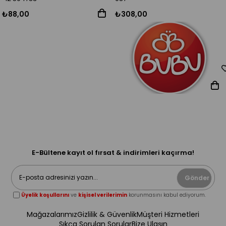
₺88,00
₺308,00
E-Bültene kayıt ol fırsat & indirimleri kaçırma!
Gönder
Üyelik koşullarını
ve
kişisel verilerimin
korunmasını kabul ediyorum.
Mağazalarımız
Gizlilik & Güvenlik
Müşteri Hizmetleri
Sıkça Sorulan Sorular
Bize Ulaşın