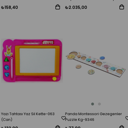
1046
Çerçeve Lamine Yüzeyli INT-620
₺158,40
₺2.035,00
Panda Montessori Gezegenler
Yazı Tahtası Yaz Sil Kette-063
Puzzle Kg-9346
(Can)