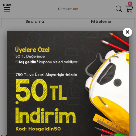
0
MENU
Anasayfa
Tahta,Pano Ve Okul Malzemeleri
Yazı Tahtaları
Sıralama
Filtreleme
×