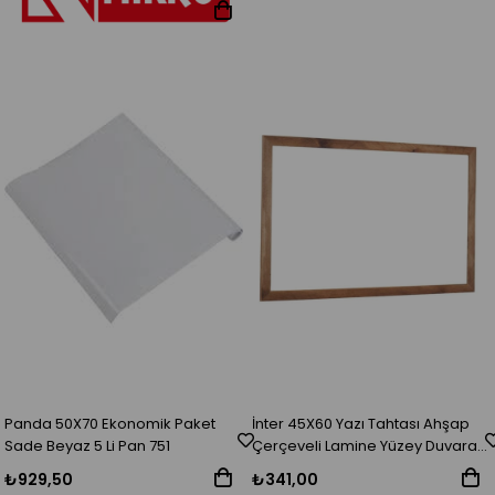
Panda 50X70 Ekonomik Paket
İnter 45X60 Yazı Tahtası Ahşap
Sade Beyaz 5 Li Pan 751
Çerçeveli Lamine Yüzey Duvara
Monte Beyaz INT-383
₺929,50
₺341,00