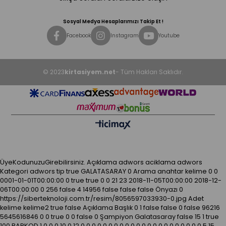
Sosyal Medya Hesaplarımızı Takip Et !
Facebook
Instagram
Youtube
© 2023
kirtasiyem.net
- Tüm Hakları Saklıdır.
ÜyeKodunuzuGirebilirsiniz.
Açıklama
adwors aciklama
adwors
Kategori
adwors tip
true
GALATASARAY
0
Arama anahtar kelime
0
0
0001-01-01T00:00:00
0
true
true
0
0
21
23
2018-11-05T00:00:00
2018-12-
06T00:00:00
0
256
false
4
14956
false
false
false
Önyazı
0
https://siberteknoloji.com.tr/resim/8056597033930-0.jpg
Adet
kelime kelime2
true
false
Açıklama
Başlık
0
1
false
false
0
false
96216
5645616846
0
0
true
0
0
false
0
Şampiyon Galatasaray
false
15
1
true
100
BARKOD
1
0
0
0
10
0
12
0
0
0
0
0
0
0
0
0
0
0
0
0
0
0
0
0
0
0
0
0
0
5.15