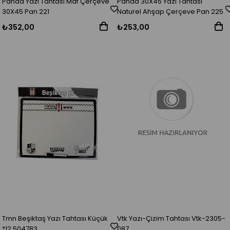
Panda Yazı Tahtası Mdf Çerçeve
Panda 30X45 Yazı Tahtası
30X45 Pan 221
Naturel Ahşap Çerçeve Pan 225
₺352,00
₺253,00
Tmn Beşiktaş Yazı Tahtası Küçük
Vtk Yazı-Çizim Tahtası Vtk-2305-
*12 504783
087