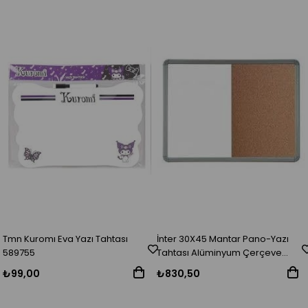
Tmn Kuromı Eva Yazı Tahtası
İnter 30X45 Mantar Pano-Yazı
589755
Tahtası Alüminyum Çerçeve
Duvara Monte Çift Fonksiyon
₺99,00
₺830,50