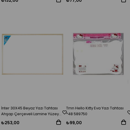
₺77,00
₺132,00
İnter 30X45 Beyaz Yazı Tahtası
Tmn Hello Kıtty Eva Yazı Tahtası
Ahşap Çerçeveli Lamine Yüzey
*48 589750
Duvara Monte INT-381
₺253,00
₺99,00