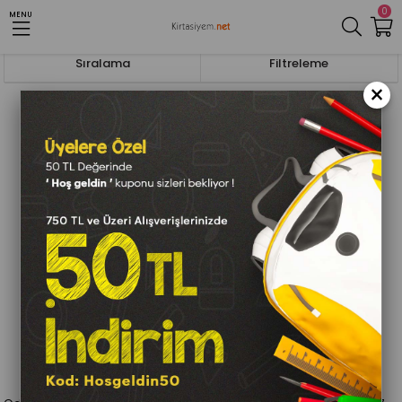
0
MENU
Anasayfa
Tahta,Pano Ve Okul Malzemeleri
Sigara İçilmez Panoları
Sıralama
Filtreleme
×