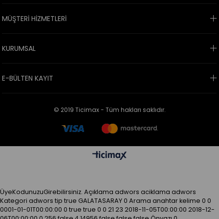
MÜŞTERİ HİZMETLERİ
KURUMSAL
E-BÜLTEN KAYIT
© 2019 Ticimax - Tüm hakları saklıdır.
ÜyeKodunuzuGirebilirsiniz.
Açıklama
adwors aciklama
adwors
Kategori
adwors tip
true
GALATASARAY
0
Arama anahtar kelime
0
0
0001-01-01T00:00:00
0
true
true
0
0
21
23
2018-11-05T00:00:00
2018-12-
06T00:00:00
0
256
false
4
14956
false
false
false
Önyazı
0