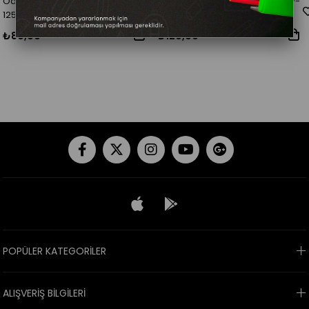
Odak Sigara İçilmez 35X50 777-
Odak Sigara İçilmez 50X70 777-
125
124
₺80,00
₺120,00
POPÜLER KATEGORİLER
ALIŞVERİŞ BİLGİLERİ